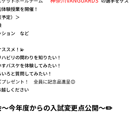
”神奈川VANGUARDS”
スケットボールチーム
の選手をゲス
別体験授業を開催！
（予定）＞
験
ッション など
オススメ！💫
リハビリの関わりを知りたい！
いすバスケを体験してみたい！
ろいろと質問してみたい！
ズプレゼント！ 全員に記念品進呈
😊
お越しください
会～今年度からの入試変更点公開～
✏️