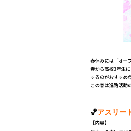
春休みには「オー
春から高校3年生
するのがおすすめ
この春は進路活動
🏀
アスリー
【内容】