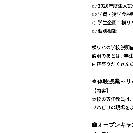
👉2026年度生入
👉学費・奨学金説
👉学生企画！横リ
👉個別相談
横リハの
学校説明
説明のあとは✨
学
内容盛りだくさんの
🔶
体験授業～リ
【内容】
本校の専任教員は
リハビリの現場を
🏫
オープンキャ