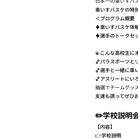
日本一の車いすバ
車いすバスケの特
＜プログラム概要
♦車いすバスケ体
♦選手のトークセ
💫こんな高校生に
🏀パラスポーツと
🏀選手と一緒に車
🏀アスリートにい
抽選でチームグッ
友達も誘ってぜひ
学校説明
✏️
【内容】
👉学校説明