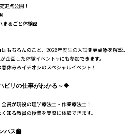
試変更点公開！
明
ハまるごと体験🏫
🏫はもちろんのこと、
2026年度生の入試変更点
📚を解説。
生が企画した体験イベント
✨にも参加できます。
春休み🌸イチオシのスペシャルイベント！
🔶
ハビリの仕事がわかる
～
、全員が現役の理学療法士・作業療法士！
よく知る教員の授業を実際に体験できます。
🏫
ンパス